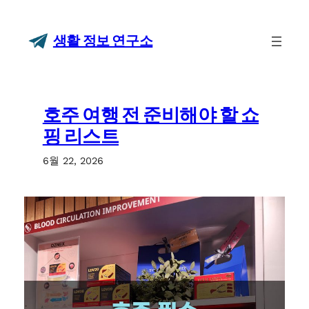
콘
텐
생활 정보 연구소
츠
로
바
로
가
호주 여행 전 준비해야 할 쇼
기
핑 리스트
6월 22, 2026