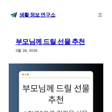
콘
텐
생활 정보 연구소
츠
로
바
로
가
부모님께 드릴 선물 추천
기
3월 28, 2026