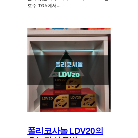
호주 TGA에서…
폴리코사놀 LDV20의