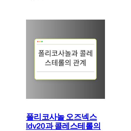
폴리코사놀 오즈넥스
ldv20과 콜레스테롤의